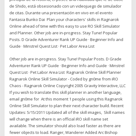
de Shido, está obsesionado con un videojuego de simulador
de citas. Durante una presentación en vivo en el evento
Fantasia Bunko Dai Plan your characters' skills in Ragnarok
Online ahead of time with this easy to use RO Skill Simulator
and Planner. Other job are in-progress. Stay Tune! Popular
Posts. D Grade Adventurer Rank UP Guide · Beginner Info and
Guide · Minstrel Quest List · Pet Labor Area List
Other job are in-progress. Stay Tune! Popular Posts. D Grade
Adventurer Rank UP Guide · Beginner Info and Guide · Minstrel
Quest List · Pet Labor Area List Ragnarok Online Skill Planner
Ragnarok Online Skill Simulator - Coded by gn0me from iRO
Chaos - Ragnarok Online Copyright 2005 Gravity Interactive, LLC
If you wish to translate this skill planner in another language,
email gn0me for At this moment 1 people using this Ragnarok
Online Skill Simulator to plan their next character build. Recent
Updates: 5/15/2011 Updated all of the skill images, Skill names
will change when there is an official iRO skill name set
available. The simulator should also load faster as there are
fewer objects to load. Ranger, Wanderer Added Arc Bishop