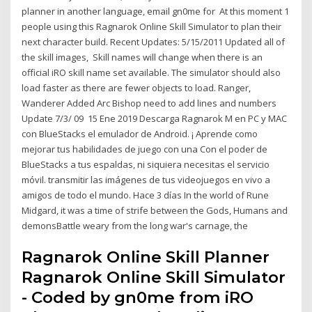
planner in another language, email gn0me for At this moment 1
people using this Ragnarok Online Skill Simulator to plan their
next character build. Recent Updates: 5/15/2011 Updated all of
the skill images, Skill names will change when there is an
official iRO skill name set available. The simulator should also
load faster as there are fewer objects to load. Ranger,
Wanderer Added Arc Bishop need to add lines and numbers
Update 7/3/ 09 15 Ene 2019 Descarga Ragnarok M en PC y MAC
con BlueStacks el emulador de Android. ¡ Aprende como
mejorar tus habilidades de juego con una Con el poder de
BlueStacks a tus espaldas, ni siquiera necesitas el servicio
móvil. transmitir las imágenes de tus videojuegos en vivo a
amigos de todo el mundo. Hace 3 días In the world of Rune
Midgard, it was a time of strife between the Gods, Humans and
demonsBattle weary from the long war's carnage, the
Ragnarok Online Skill Planner
Ragnarok Online Skill Simulator
- Coded by gn0me from iRO