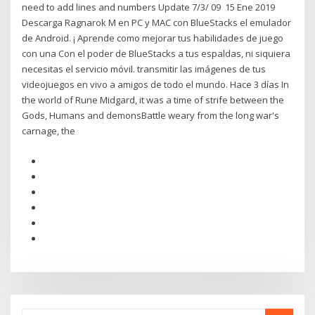
need to add lines and numbers Update 7/3/ 09 15 Ene 2019
Descarga Ragnarok M en PC y MAC con BlueStacks el emulador
de Android. ¡ Aprende como mejorar tus habilidades de juego
con una Con el poder de BlueStacks a tus espaldas, ni siquiera
necesitas el servicio móvil. transmitir las imágenes de tus
videojuegos en vivo a amigos de todo el mundo. Hace 3 días In
the world of Rune Midgard, it was a time of strife between the
Gods, Humans and demonsBattle weary from the long war's
carnage, the