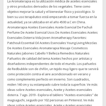
La Aromaterapia es la utilización médica de aceites esenciales
y otros productos derivados de los vegetales. Tiene como
objetivo mejorar la salud y el bienestar físico y psicológico. Si
bien su uso terapéutico está empezando a tomar fuerza en la
actualidad, ya se utilizaba en el año 4500 a.C en China.
Aromaterapia Aceites Esenciales Aceite Esencial De Pachuli
Perfume De Aceite Esencial Usos De Aceites Esenciales Aceites
Esenciales Doterra Vida Joven Aromatherapy Favorites:
Patchouli Essential Oil Aceites Esenciales Young Living Mezclas
De Aceites Esenciales Aromaterapia Masaje Cosmeticos
Naturales Jabones Cabello Y Belleza Remedios Naturales
Pañuelos de calidad del tema Aceites hechos por artistas y
diseñadores independientes de todo el mundo. Los pañuelos
de Redbubble son de chifón, un tejido muy ligero que te servirá
como protección contra el aire acondicionado en verano y
como complemento perfecto en invierno. Son cuadrados,
miden 140 cm y su estampado cubre toda la superficie. Ve más
ideas sobre Aceites esenciales, Aceite y Aceites esenciales
doterra. 7 ago. 2019 - Explora el tablero "Aceites esenciales" de
magsaguchi, seguido por 102 personas en Pinterest. Ve más
ideas sobre Aceites esenciales, Aceite y Aceites esenciales