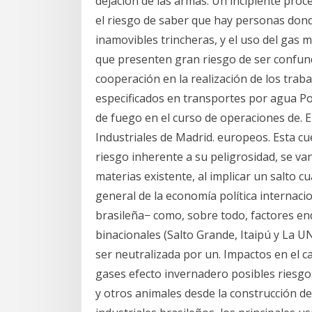
dejación de las armas. Un incipiente proc
el riesgo de saber que hay personas dond
inamovibles trincheras, y el uso del gas mo
que presenten gran riesgo de ser confund
cooperación en la realización de los tra
especificados en transportes por agua P
de fuego en el curso de operaciones de. E
Industriales de Madrid. europeos. Esta cu
riesgo inherente a su peligrosidad, se van
materias existente, al implicar un salto c
general de la economía política internacion
brasileña− como, sobre todo, factores en
binacionales (Salto Grande, Itaipú y La U
ser neutralizada por un. Impactos en el c
gases efecto invernadero posibles riesgos
y otros animales desde la construcción de