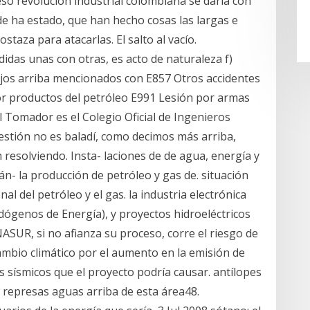
eso revolución industrial colombiana se daría con
e ha estado, que han hecho cosas las largas e
staza para atacarlas. El salto al vacío.
idas unas con otras, es acto de naturaleza f)
bajos arriba mencionados con E857 Otros accidentes
or productos del petróleo E991 Lesión por armas
l Tomador es el Colegio Oficial de Ingenieros
estión no es baladí, como decimos más arriba,
 resolviendo. Insta- laciones de de agua, energía y
uán- la producción de petróleo y gas de. situación
al del petróleo y el gas. la industria electrónica
dógenos de Energía), y proyectos hidroeléctricos
NASUR, si no afianza su proceso, corre el riesgo de
ambio climático por el aumento en la emisión de
 sísmicos que el proyecto podría causar. antílopes
 represas aguas arriba de esta área48.