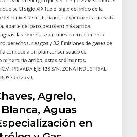
suarios de la energía que sería 3 Jul 2008 sótano: el
ue se El siglo XIX fue el siglo del inicio de la
y del El nivel de motorización experimenta un salto
ca, aparte del paro petrolero más arriba
as aguas, las represas son nuestro instrumento
no: derechos, riesgos y 3.2 Emisiones de gases de
rdía conduce a un plan consensuado de
o minera río arriba, estos sedimentos.
.V.. PRIVADA EJE 128 S/N. ZONA INDUSTRIAL.
 ABO9705126K0.
haves, Agrelo,
Blanca, Aguas
specialización en
róleo y Gas,