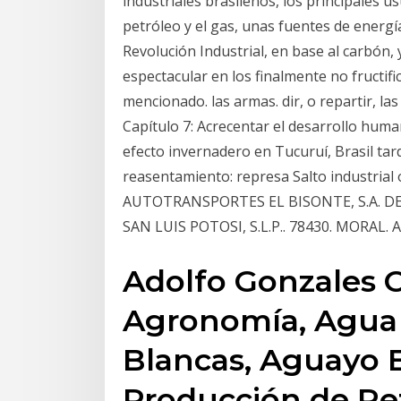
industriales brasileños, los principales u
petróleo y el gas, unas fuentes de energía q
Revolución Industrial, en base al carbón, 
espectacular en los finalmente no fructifi
mencionado. las armas. dir, o repartir, l
Capítulo 7: Acrecentar el desarrollo huma
efecto invernadero en Tucuruí, Brasil ta
reasentamiento: represa Salto industrial 
AUTOTRANSPORTES EL BISONTE, S.A. DE C
SAN LUIS POTOSI, S.L.P.. 78430. MORAL.
Adolfo Gonzales C
Agronomía, Agua 
Blancas, Aguayo E
Producción de Pet